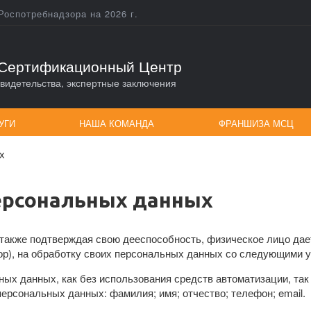
Роспотребнадзора на 2026 г.
Сертификационный Центр
видетельства, экспертные заключения
УГИ
НАША КОМАНДА
ФРАНШИЗА МСЦ
х
персональных данных
 а также подтверждая свою дееспособность, физическое лицо д
атор), на обработку своих персональных данных со следующими 
ых данных, как без использования средств автоматизации, так 
персональных данных: фамилия; имя; отчество; телефон;
e
mail.