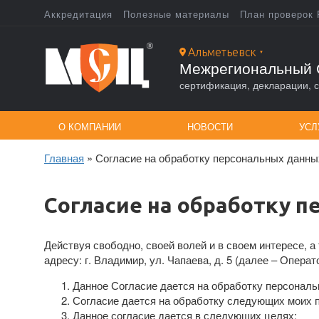
Перейти
Аккредитация
Полезные материалы
План проверок 
к
Top
основному
содержанию
Альметьевск
▼
menu
Межрегиональный 
сертификация, декларации, с
О КОМПАНИИ
НОВОСТИ
УСЛ
Главная
Согласие на обработку персональных данны
Строка
навигации
Согласие на обработку 
Действуя свободно, своей волей и в своем интересе,
адресу: г. Владимир, ул. Чапаева, д. 5 (далее – Опер
Данное Согласие дается на обработку персональн
Согласие дается на обработку следующих моих 
Данное согласие дается в следующих целях: