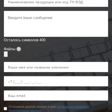
и
код
Ваше
ТН
сообщение
ВЭД
Осталось символов
400
Файлы
?
Ваше
имя
Ваш
телефон
Ваш
email
Отправляя данную форму, я даю
согласие на обработку
персональных данных
.