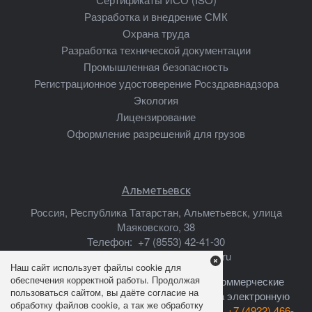
Разработка и внедрение СМК
Охрана труда
Разработка технической документации
Промышленная безопасность
Регистрационное удостоверение Росздравнадзора
Экология
Лицензирование
Оформление разрешений для грузов
Альметьевск
Россия, Республика Татарстан, Альметьевск, улица
Маяковского, 38
Телефон:
+7 (8553) 42-41-30
Почта:
almetyevsk@mscsert.ru
Наш сайт использует файлы cookie для
обеспечения корректной работы. Продолжая
Ваши предложения о сотрудничестве, коммерческие
пользоваться сайтом, вы даёте согласие на
предложения, прайс-листы высылайте на электронную
обработку файлов cookie, а так же обработку
почту:
info@mscsert.ru
или звоните по тел.
+7 (4922) 466-