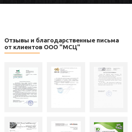
Отзывы и благодарственные письма
от клиентов ООО "МСЦ"
Отзыв
Отзыв
Отзыв
о
о
о
компании
компании
компании